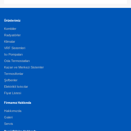
Ürünlerimiz
Kombiler
Radyatörler
Klimalar
VRF Sistemleri
Isı Pompaları
Oda Termostatları
Kazan ve Merkezi Sistemler
Termosifonlar
Şofbenler
Elektrikli Isıtıcılar
Fiyat Listesi
Firmamız Hakkında
Hakkımızda
Galeri
Servis