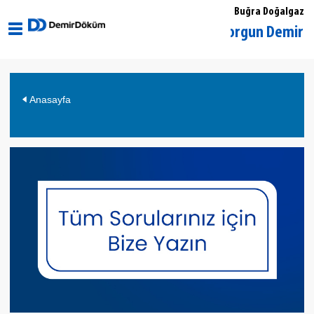
Buğra Doğalgaz
Yozgat Sorgun DemirDöküm 
Anasayfa